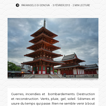
POSTED
PAR
ANGELO DI GENOVA
5 FÉVRIER 2013
2 MIN LECTURE
ON
Guerres, incendies et bombardements. Destruction
et reconstruction. Vents, pluie, gel, soleil. Séismes et
usure du temps qui passe. Rien ne semble venir à bout