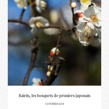
Bairin, les bosquets de pruniers japonais
POSTED
12 FÉVRIER 2014