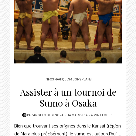
INFOS PRATIQUES & BONS PLANS
Assister à un tournoi de
Sumo à Osaka
POSTED
PAR
ANGELO DI GENOVA
14 MARS 2014
4 MIN LECTURE
ON
Bien que trouvant ses origines dans le Kansai (région
de Nara plus précisément), le sumo est aujourd’hui …