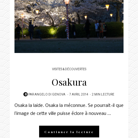
VISITES & DÉCOUVERTES
Osakura
POSTED
PAR
ANGELO DI GENOVA
7 AVRIL 2014
2 MIN LECTURE
ON
Osaka la laide. Osaka la méconnue. Se pourrait-il que
l’image de cette ville puisse éclore à nouveau …
Continuer la lecture