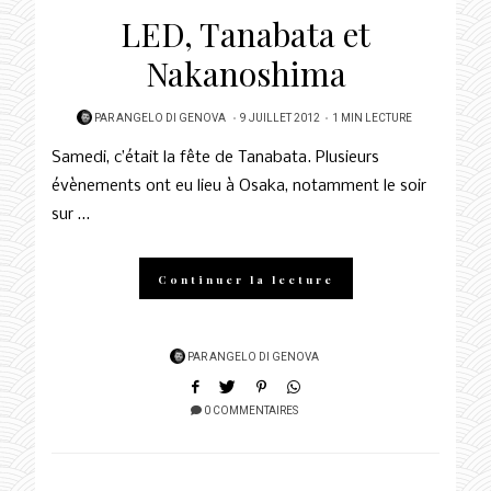
LED, Tanabata et
Nakanoshima
POSTED
PAR
ANGELO DI GENOVA
9 JUILLET 2012
1 MIN LECTURE
ON
Samedi, c’était la fête de Tanabata. Plusieurs
évènements ont eu lieu à Osaka, notamment le soir
sur …
Continuer la lecture
PAR
ANGELO DI GENOVA
0 COMMENTAIRES