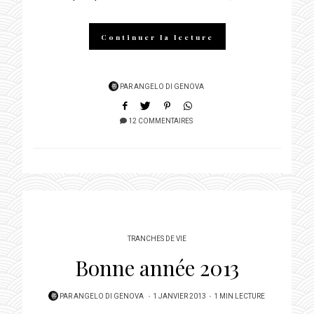
Continuer la lecture
PAR
ANGELO DI GENOVA
12 COMMENTAIRES
TRANCHES DE VIE
Bonne année 2013
POSTED
PAR
ANGELO DI GENOVA
1 JANVIER 2013
1 MIN LECTURE
ON