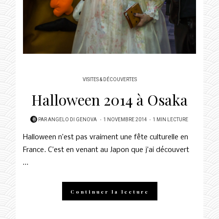
VISITES & DÉCOUVERTES
Halloween 2014 à Osaka
POSTED
PAR
ANGELO DI GENOVA
1 NOVEMBRE 2014
1 MIN LECTURE
ON
Halloween n’est pas vraiment une fête culturelle en
France. C’est en venant au Japon que j’ai découvert
…
Continuer la lecture