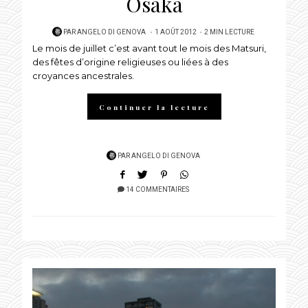
Osaka
POSTED
PAR
ANGELO DI GENOVA
1 AOÛT 2012
2 MIN LECTURE
Le mois de juillet c’est avant tout le mois des Matsuri,
ON
des fêtes d’origine religieuses ou liées à des
croyances ancestrales.
Continuer la lecture
PAR
ANGELO DI GENOVA
14 COMMENTAIRES