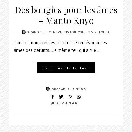
Des bougies pour les âmes
– Manto Kuyo
POSTED
PAR
ANGELO DI GENOVA
15 AOÛT 2015
2 MIN LECTURE
ON
Dans de nombreuses cultures, le feu évoque les
âmes des défunts. Ce même feu qui a tué …
Continuer la lecture
PAR
ANGELO DI GENOVA
3 COMMENTAIRES