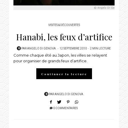
VISITES & DÉCOUVERTES
Hanabi, les feux d’artifice
POSTED
PAR
ANGELO DI GENOVA
12 SEPTEMBRE 2010
2 MIN LECTURE
Comme chaque été au Japon, les villes se relayent
ON
pour organiser de grands feux d’artifice.
Continuer la lecture
PAR
ANGELO DI GENOVA
0 COMMENTAIRES