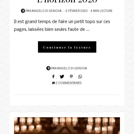
POSTED
PAR
ANGELO DI GENOVA
5 FÉVRIER 2020
4 MIN LECTURE
ON
Il est grand temps de faire un petit topo sur ces
pages, laissées bien seules faute de …
Continuer la lecture
PAR
ANGELO DI GENOVA
2 COMMENTAIRES