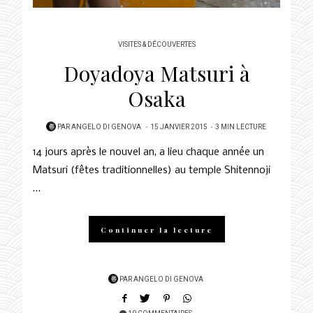
VISITES & DÉCOUVERTES
Doyadoya Matsuri à
Osaka
POSTED
PAR
ANGELO DI GENOVA
15 JANVIER 2015
3 MIN LECTURE
ON
14 jours après le nouvel an, a lieu chaque année un
Matsuri (fêtes traditionnelles) au temple Shitennoji
…
Continuer la lecture
PAR
ANGELO DI GENOVA