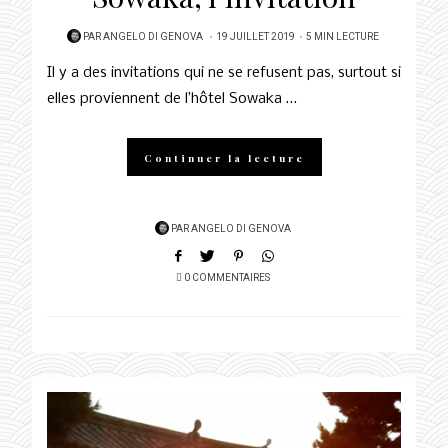
POSTED
PAR
ANGELO DI GENOVA
19 JUILLET 2019
5 MIN LECTURE
ON
Il y a des invitations qui ne se refusent pas, surtout si
elles proviennent de l’hôtel Sowaka …
Continuer la lecture
PAR
ANGELO DI GENOVA
0 COMMENTAIRES