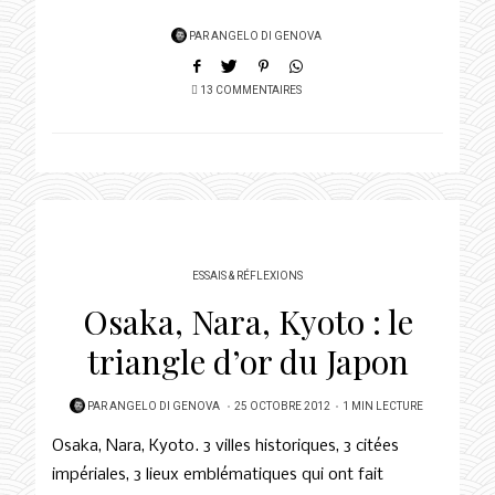
PAR
ANGELO DI GENOVA
13 COMMENTAIRES
ESSAIS & RÉFLEXIONS
Osaka, Nara, Kyoto : le
triangle d’or du Japon
POSTED
PAR
ANGELO DI GENOVA
25 OCTOBRE 2012
1 MIN LECTURE
ON
Osaka, Nara, Kyoto. 3 villes historiques, 3 citées
impériales, 3 lieux emblématiques qui ont fait