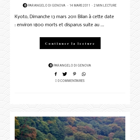
POSTED
PAR
ANGELO DI GENOVA
14 MARS 2011
2 MIN LECTURE
ON
Kyoto, Dimanche 13 mars 2011 Bilan à cette date
: environ 1800 morts et disparus suite au …
Continuer la lecture
PAR
ANGELO DI GENOVA
0 COMMENTAIRES