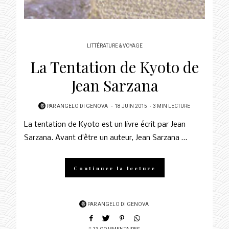
LITTÉRATURE & VOYAGE
La Tentation de Kyoto de
Jean Sarzana
POSTED
PAR
ANGELO DI GENOVA
18 JUIN 2015
3 MIN LECTURE
ON
La tentation de Kyoto est un livre écrit par Jean
Sarzana. Avant d’être un auteur, Jean Sarzana …
Continuer la lecture
PAR
ANGELO DI GENOVA