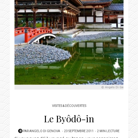
VISITES & DÉCOUVERTES
Le Byôdô-in
POSTED
PAR
ANGELO DI GENOVA
23 SEPTEMBRE 2011
2 MIN LECTURE