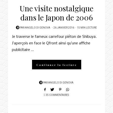
Une visite nostalgique
dans le Japon de 2006
POSTED
PAR
ANGELO DI GENOVA
26 JANVIER 2016
15 MIN LECTURE
ON
Je traverse le fameux carrefour piéton de Shibuya.
J’aperçois en face le Qfront ainsi qu’une affiche
publicitaire …
Continuer la lecture
PAR
ANGELO DI GENOVA
35 COMMENTAIRES