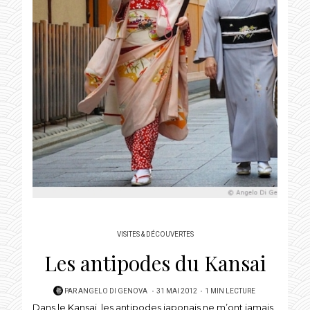
VISITES & DÉCOUVERTES
Les antipodes du Kansai
POSTED
PAR
ANGELO DI GENOVA
31 MAI 2012
1 MIN LECTURE
Dans le Kansai, les antipodes japonais ne m’ont jamais
ON