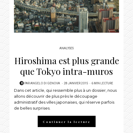
ANALYSES
Hiroshima est plus grande
que Tokyo intra-muros
POSTED
PAR
ANGELO DI GENOVA
28 JANVIER 2015
6 MIN LECTURE
Dans cet article, qui ressemble plus à un dossier, nous
ON
allons découvrir de plus près le découpage
administratif des villes japonaises, qui réserve parfois
de belles surprises.
Continuer la lecture