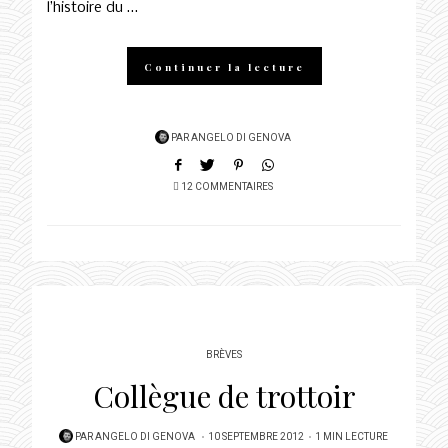
l’histoire du …
Continuer la lecture
PAR
ANGELO DI GENOVA
12 COMMENTAIRES
BRÈVES
Collègue de trottoir
POSTED
PAR
ANGELO DI GENOVA
10 SEPTEMBRE 2012
1 MIN LECTURE