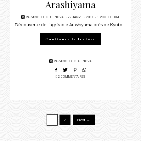
Arashiyama
POSTED
PAR
ANGELO DI GENOVA
22 JANVIER 2011
1 MIN LECTURE
Découverte de l’agréable Arashiyama près de Kyoto
ON
Continuer la lecture
PAR
ANGELO DI GENOVA
2 COMMENTAIRES
1
2
Next →