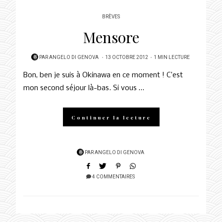
BRÈVES
Mensore
POSTED
PAR
ANGELO DI GENOVA
13 OCTOBRE 2012
1 MIN LECTURE
ON
Bon, ben je suis à Okinawa en ce moment ! C’est
mon second séjour là-bas. Si vous …
Continuer la lecture
PAR
ANGELO DI GENOVA
4 COMMENTAIRES