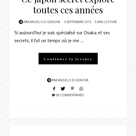
toutes ces années
POSTED
PAR
ANGELO DI GENOVA
3 SEPTEMBRE 2015
5 MIN LECTURE
ON
Si aujourd’hui je suis spécialisé sur Osaka et ses
secrets, il fut un temps où je me …
Continuer la lecture
PAR
ANGELO DI GENOVA
28 COMMENTAIRES