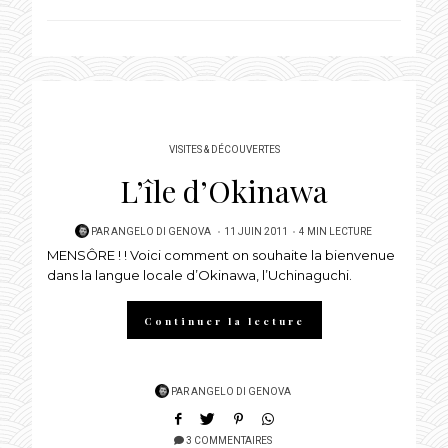
VISITES & DÉCOUVERTES
L’île d’Okinawa
POSTED
PAR
ANGELO DI GENOVA
11 JUIN 2011
4 MIN LECTURE
MENSÔRE ! ! Voici comment on souhaite la bienvenue
ON
dans la langue locale d’Okinawa, l’Uchinaguchi.
Continuer la lecture
PAR
ANGELO DI GENOVA
3 COMMENTAIRES