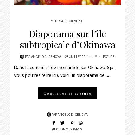
VISITES & DÉCOUVERTES
Diaporama sur l’île
subtropicale d’Okinawa
POSTED
PAR
ANGELO DI GENOVA
23 JUILLET 2011
1 MIN LECTURE
ON
Dans la continuité de mon article sur Okinawa (que
vous pourrez relire ici), voici un diaporama de …
Continuer la lecture
PAR
ANGELO DI GENOVA
0 COMMENTAIRES