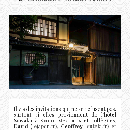
ON
Il y a des invitations qui ne se refusent pas,
surtout si elles proviennent de l’
hôtel
Sowaka
à Kyoto. Mes amis et collègues,
David
(
lejapon.fr
),
Geoffrey
(
suteki.fr
) et