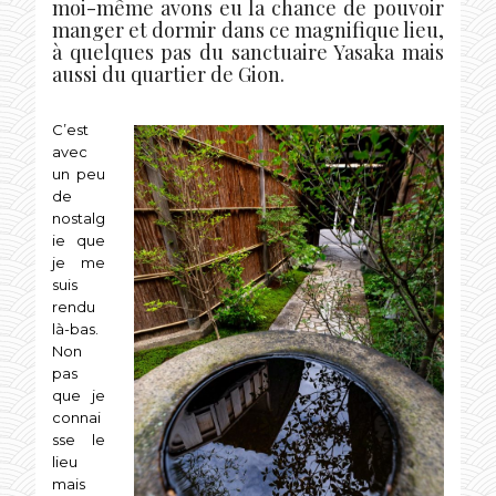
moi-même avons eu la chance de pouvoir
manger et dormir dans ce magnifique lieu,
à quelques pas du sanctuaire Yasaka mais
aussi du quartier de Gion.
C’est
avec
un peu
de
nostalg
ie que
je me
suis
rendu
là-bas.
Non
pas
que je
connai
sse le
lieu
mais