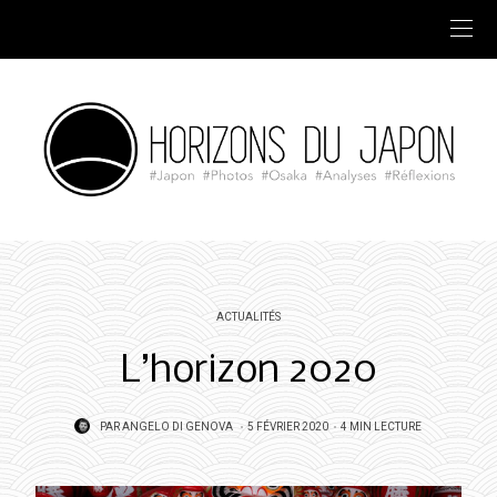
ACTUALITÉS
L’horizon 2020
POSTED
PAR
ANGELO DI GENOVA
5 FÉVRIER 2020
4 MIN LECTURE
ON