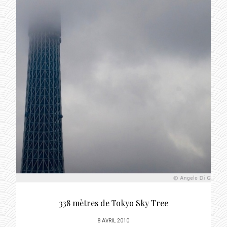
té
338 mètres de Tokyo Sky Tree
POSTED
8 AVRIL 2010