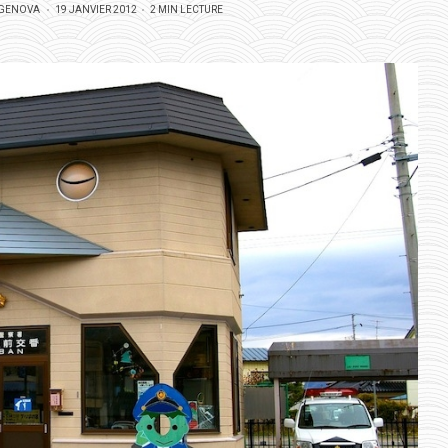
POSTED
 GENOVA
19 JANVIER 2012
2 MIN LECTURE
ON