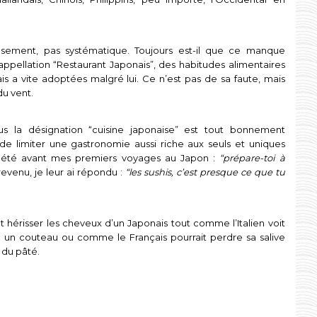
reusement, pas systématique. Toujours est-il que ce manque
appellation “Restaurant Japonais”, des habitudes alimentaires
is a vite adoptées malgré lui. Ce n’est pas de sa faute, mais
u vent.
us la désignation “cuisine japonaise” est tout bonnement
e limiter une gastronomie aussi riche aux seuls et uniques
pété avant mes premiers voyages au Japon :
“prépare-toi à
revenu, je leur ai répondu :
“les sushis, c’est presque ce que tu
nt hérisser les cheveux d’un Japonais tout comme l’Italien voit
 un couteau ou comme le Français pourrait perdre sa salive
 du pâté.