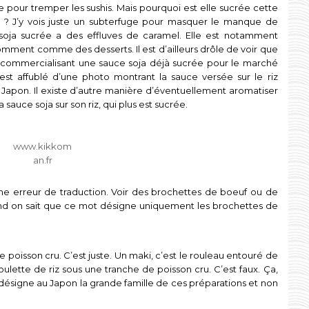
ée pour tremper les sushis. Mais pourquoi est elle sucrée cette
tre ? J’y vois juste un subterfuge pour masquer le manque de
 soja sucrée a des effluves de caramel. Elle est notamment
mment comme des desserts. Il est d’ailleurs drôle de voir que
 commercialisant une sauce soja déjà sucrée pour le marché
est affublé d’une photo montrant la sauce versée sur le riz
 Japon. Il existe d’autre manière d’éventuellement aromatiser
a sauce soja sur son riz, qui plus est sucrée.
www.kikkom
an.fr
 une erreur de traduction. Voir des brochettes de boeuf ou de
quand on sait que ce mot désigne uniquement les brochettes de
e poisson cru. C’est juste. Un maki, c’est le rouleau entouré de
 boulette de riz sous une tranche de poisson cru. C’est faux. Ça,
hi désigne au Japon la grande famille de ces préparations et non