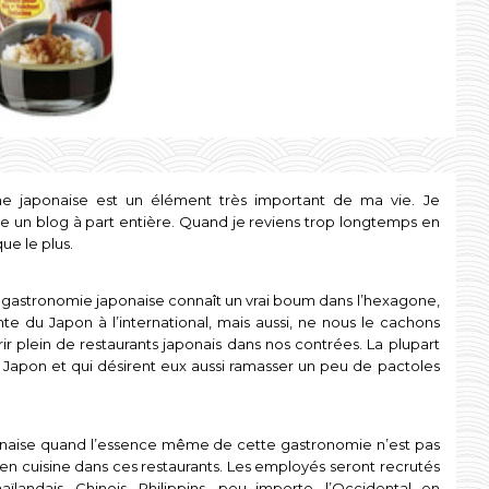
ine japonaise est un élément très important de ma vie. Je
ire un blog à part entière. Quand je reviens trop longtemps en
ue le plus.
 gastronomie japonaise connaît un vrai boum dans l’hexagone,
te du Japon à l’international, mais aussi, ne nous le cachons
rir plein de restaurants japonais dans nos contrées. La plupart
u Japon et qui désirent eux aussi ramasser un peu de pactoles
japonaise quand l’essence même de cette gastronomie n’est pas
 en cuisine dans ces restaurants. Les employés seront recrutés
aïlandais, Chinois, Philippins, peu importe, l’Occidental en