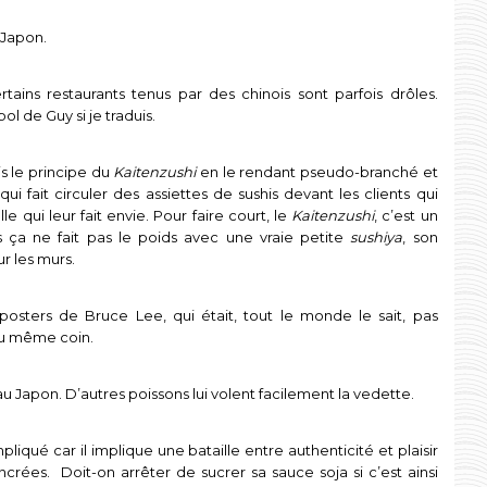
 Japon.
tains restaurants tenus par des chinois sont parfois drôles.
ol de Guy si je traduis.
s le principe du
Kaitenzushi
en le rendant pseudo-branché et
 qui fait circuler des assiettes de sushis devant les clients qui
e qui leur fait envie. Pour faire court, le
Kaitenzushi
, c’est un
s ça ne fait pas le poids avec une vraie petite
sushiya
, son
ur les murs.
osters de Bruce Lee, qui était, tout le monde le sait, pas
 du même coin.
au Japon. D’autres poissons lui volent facilement la vedette.
pliqué car il implique une bataille entre authenticité et plaisir
crées. Doit-on arrêter de sucrer sa sauce soja si c’est ainsi