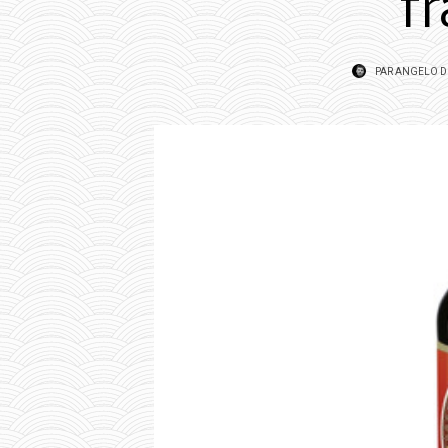
f
PAR
ANGELO D