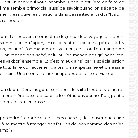
C’est un choix qui vous incombe. Chacun est libre de faire ce
ais il me semble primordial aussi de savoir quand on s’écarte de
ment les nouvelles créations dans des restaurants dits “fusion”.
la respecter.
s touristes peuvent même être déçus par leur voyage au Japon.
mmation. Au Japon, un restaurant est toujours spécialisé. Il y
en
, celui où l’on mange des yakitori, celui où l’on mange de
 où l’on mange des
nabé
, celui où l’on mange des grillades, etc.
 yakitori ensemble. Et c’est mieux ainsi, car la spécialisation
e tout faire correctement, alors, on se spécialise et on essaie
estreint. Une mentalité aux antipodes de celle de France.
au début. Certains goûts sont tout de suite très bons, d’autres
a première tasse de café : elle n’était pas bonne. Puis, petit à
ne peux plus m’en passer.
apprendre à apprécier certaines choses ; de trouver que cuire
t à se mettre à manger des feuilles de
nori
comme des chips.
s moi ?