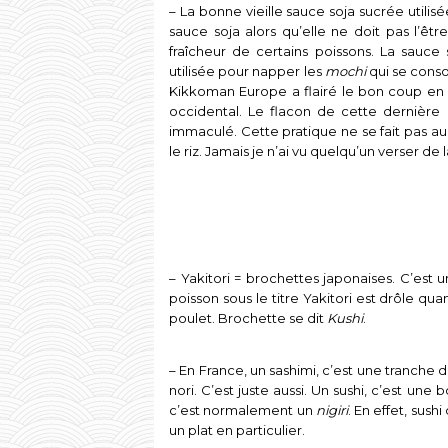
– La bonne vieille sauce soja sucrée utilis
sauce soja alors qu’elle ne doit pas l’ê
fraîcheur de certains poissons. La sauce
utilisée pour napper les
mochi
qui se conso
Kikkoman Europe a flairé le bon coup en
occidental. Le flacon de cette dernière 
immaculé. Cette pratique ne se fait pas au
le riz. Jamais je n’ai vu quelqu’un verser de l
– Yakitori = brochettes japonaises. C’est
poisson sous le titre Yakitori est drôle 
poulet. Brochette se dit
Kushi
.
– En France, un sashimi, c’est une tranche d
nori. C’est juste aussi. Un sushi, c’est une
c’est normalement un
nigiri
. En effet, sus
un plat en particulier.