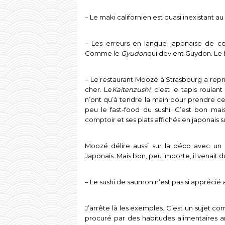
– Le maki californien est quasi inexistant au
– Les erreurs en langue japonaise de cer
Comme le
Gyudon
qui devient Guydon. Le b
– Le restaurant Moozé à Strasbourg a repri
cher. Le
Kaitenzushi
, c’est le tapis roulant
n’ont qu’à tendre la main pour prendre cell
peu le fast-food du sushi. C’est bon mai
comptoir et ses plats affichés en japonais s
Moozé délire aussi sur la déco avec un p
Japonais. Mais bon, peu importe, il venait
– Le sushi de saumon n’est pas si apprécié 
J’arrête là les exemples. C’est un sujet com
procuré par des habitudes alimentaires an