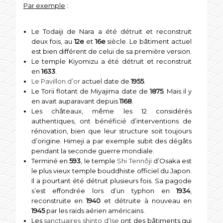
Par exemple
:
Le Todaiji de Nara a été détruit et reconstruit
deux fois, au
12e
et
16e
siècle. Le bâtiment actuel
est bien différent de celui de sa première version.
Le temple Kiyomizu a été détruit et reconstruit
en
1633
.
Le Pavillon d’or
actuel date de
1955
.
Le Torii flotant de Miyajima date de
1875
. Mais il y
en avait auparavant depuis
1168
.
Les châteaux, même les 12 considérés
authentiques, ont bénéficié d’interventions de
rénovation, bien que leur structure soit toujours
d’origine. Himeji a par exemple subit des dégâts
pendant la seconde guerre mondiale.
Terminé en
593
, le temple
Shi Tennôji
d’Osaka est
le plus vieux temple bouddhiste officiel du Japon.
Il a pourtant été détruit plusieurs fois. Sa pagode
s’est effondrée lors d’un typhon en
1934
,
reconstruite en
1940
et détruite à nouveau en
1945
par les raids aérien américains.
Les
sanctuaires shinto d’Ise
ont des bâtiments qui