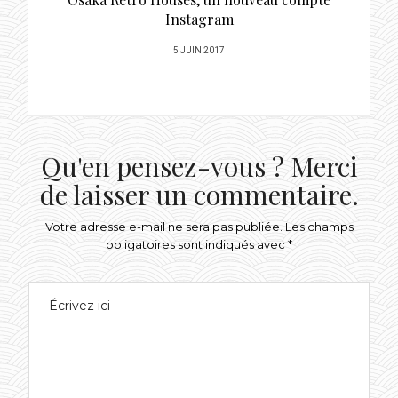
Instagram
POSTED
5 JUIN 2017
ON
Qu'en pensez-vous ? Merci
de laisser un commentaire.
Votre adresse e-mail ne sera pas publiée.
Les champs
obligatoires sont indiqués avec
*