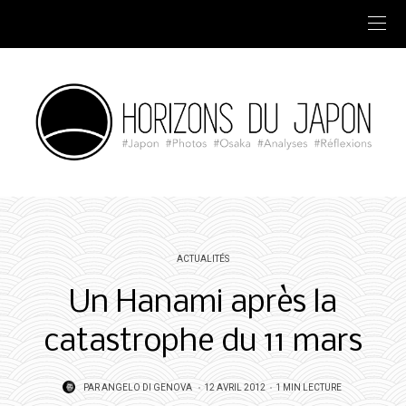
ACTUALITÉS
Un Hanami après la
catastrophe du 11 mars
POSTED
PAR
ANGELO DI GENOVA
12 AVRIL 2012
1 MIN LECTURE