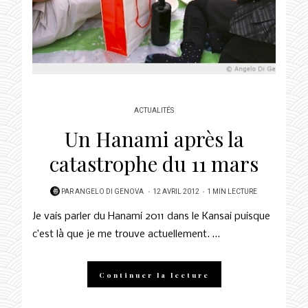
ACTUALITÉS
Un Hanami après la
catastrophe du 11 mars
POSTED
PAR
ANGELO DI GENOVA
12 AVRIL 2012
1 MIN LECTURE
ON
Je vais parler du Hanami 2011 dans le Kansai puisque
c’est là que je me trouve actuellement. …
Continuer la lecture