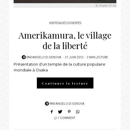
VISITES & DÉCOUVERTES
Amerikamura, le village
de la liberté
POSTED
PAR
ANGELO DI GENOVA
21 JUIN 2012
2 MIN LECTURE
Présentation d’un temple de la culture populaire
ON
mondiale à Osaka
Continuer la lecture
PAR
ANGELO DI GENOVA
1 COMMENT