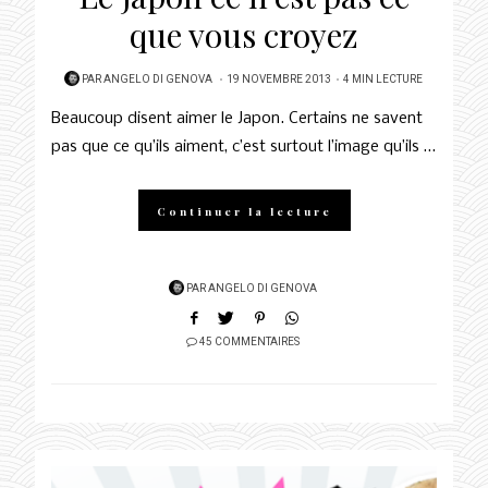
que vous croyez
POSTED
PAR
ANGELO DI GENOVA
19 NOVEMBRE 2013
4 MIN LECTURE
ON
Beaucoup disent aimer le Japon. Certains ne savent
pas que ce qu’ils aiment, c’est surtout l’image qu’ils …
Continuer la lecture
PAR
ANGELO DI GENOVA
45 COMMENTAIRES