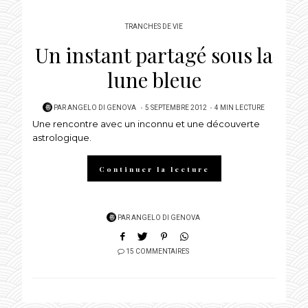
TRANCHES DE VIE
Un instant partagé sous la
lune bleue
POSTED
PAR
ANGELO DI GENOVA
5 SEPTEMBRE 2012
4 MIN LECTURE
Une rencontre avec un inconnu et une découverte
ON
astrologique.
Continuer la lecture
PAR
ANGELO DI GENOVA
15 COMMENTAIRES