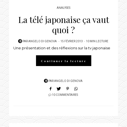
ANALYSES
La télé japonaise ça vaut
quoi ?
POSTED
PAR
ANGELO DI GENOVA
15 FÉVRIER 2013
10 MIN LECTURE
Une présentation et des réflexions sur la tv japonaise
ON
Continuer la lecture
PAR
ANGELO DI GENOVA
10 COMMENTAIRES