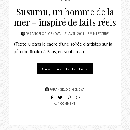
Susumu, un homme de la
mer – inspiré de faits réels
POSTED
PAR
ANGELO DI GENOVA
21 AVRIL 2011
6 MIN LECTURE
ON
(Texte lu dans le cadre d’une soirée d’artistes sur la
péniche Anako à Paris, en soutien au …
Continuer la lecture
PAR
ANGELO DI GENOVA
1 COMMENT