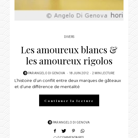
DIVERS
Les amoureux blancs &
les amoureux rigolos
POSTED
PAR
ANGELO DI GENOVA
18 JUIN 2012
2 MIN LECTURE
L’histoire d’un conflit entre deux marques de gâteaux
ON
et d’une différence de mentalité
Continuer la lecture
PAR
ANGELO DI GENOVA
0 COMMENTAIRES