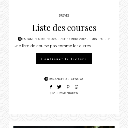
BRÈVES
Liste des courses
POSTED
PAR
ANGELO DI GENOVA
7 SEPTEMBRE 2012
1 MIN LECTURE
Une liste de course pas comme les autres
ON
Continuer la lecture
PAR
ANGELO DI GENOVA
2 COMMENTAIRES