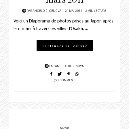
POSTED
PAR
ANGELO DI GENOVA
21 MAI 2011
2 MIN LECTURE
ON
Voici un Diaporama de photos prises au Japon après
le 11 mars à travers les villes d’Osaka, …
Continuer la lecture
PAR
ANGELO DI GENOVA
1 COMMENT
DIVERS