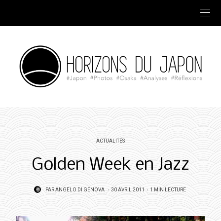
ACTUALITÉS
Golden Week en Jazz
POSTED
PAR
ANGELO DI GENOVA
30 AVRIL 2011
1 MIN LECTURE
ON