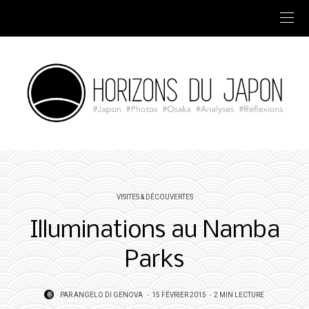
VISITES & DÉCOUVERTES
Illuminations au Namba
Parks
POSTED
PAR
ANGELO DI GENOVA
15 FÉVRIER 2015
2 MIN LECTURE