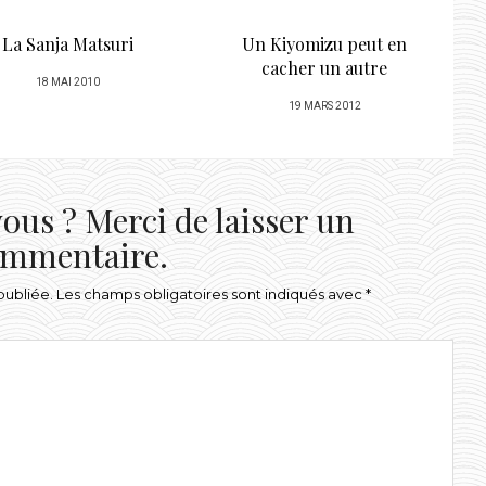
n Kiyomizu peut en
Ma dose d’été
cacher un autre
POSTED
28 AOÛT 2013
POSTED
19 MARS 2012
ON
ON
ous ? Merci de laisser un
mmentaire.
publiée.
Les champs obligatoires sont indiqués avec
*