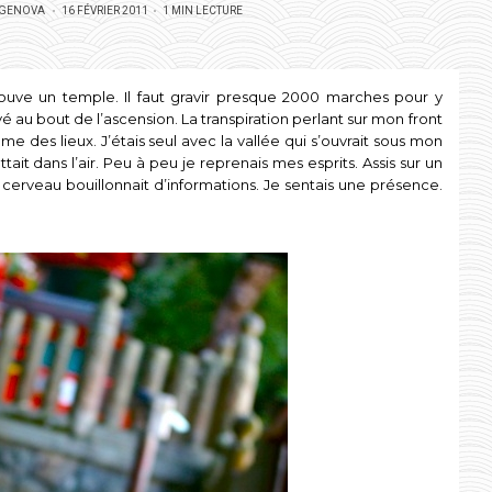
POSTED
 GENOVA
16 FÉVRIER 2011
1 MIN LECTURE
ON
ouve un temple. Il faut gravir presque 2000 marches pour y
rivé au bout de l’ascension. La transpiration perlant sur mon front
lme des lieux. J’étais seul avec la vallée qui s’ouvrait sous mon
it dans l’air. Peu à peu je reprenais mes esprits. Assis sur un
n cerveau bouillonnait d’informations. Je sentais une présence.