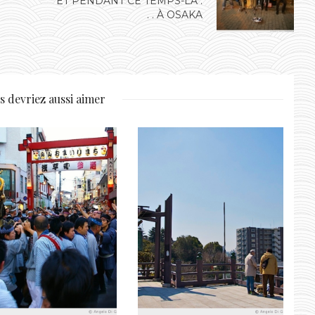
ET PENDANT CE TEMPS-LÀ .
. . À OSAKA
s devriez aussi aimer