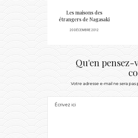
s maisons des
La Sanja Matsuri
U
gers de Nagasaki
POSTED
18 MAI 2010
OSTED
0 DÉCEMBRE 2012
ON
N
Qu'en pensez-v
co
Votre adresse e-mail ne sera pas 