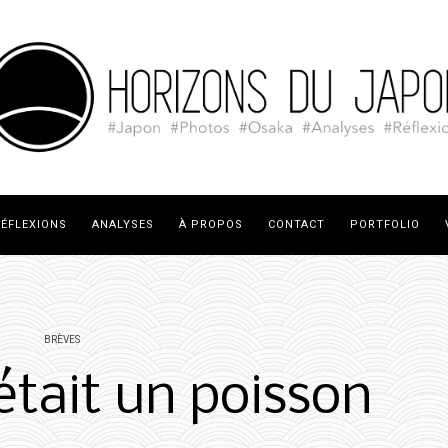
ÉFLEXIONS
ANALYSES
À PROPOS
CONTACT
PORTFOLIO
BRÈVES
était un poisson